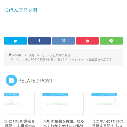
にほんブログ村
HOME
海外
ミニマルにTOEIC満点
ミニマルにTOEIC満点を目指す日記！-5. スケジュールと勉強計画の立て方-
RELATED POST
マルにTOEIC満点
ミニマルにTOEIC満点
ミニマルにTOEIC満点
OEIC勉強を再開。なる
ミニマルにTOEIC満点を
ミニマルにTOEIC満
くお金をかけない勉強
目指す日記！-6.スタサプ
目指す日記！-4.満