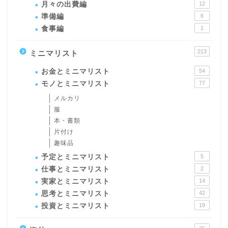
月々の出費編
12
準備編
6
食事編
1
213
ミニマリスト
お金とミニマリスト
54
モノとミニマリスト
77
メルカリ
服
本・書類
片付け
趣味品
予定とミニマリスト
5
仕事とミニマリスト
2
実家とミニマリスト
14
思考とミニマリスト
42
投資とミニマリスト
19