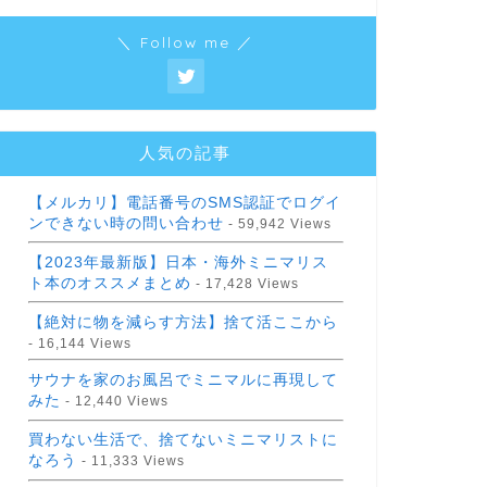
＼ Follow me ／
人気の記事
【メルカリ】電話番号のSMS認証でログイ
ンできない時の問い合わせ
- 59,942 Views
【2023年最新版】日本・海外ミニマリス
ト本のオススメまとめ
- 17,428 Views
【絶対に物を減らす方法】捨て活ここから
- 16,144 Views
サウナを家のお風呂でミニマルに再現して
みた
- 12,440 Views
買わない生活で、捨てないミニマリストに
なろう
- 11,333 Views