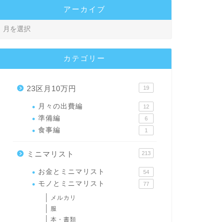
アーカイブ
カテゴリー
23区月10万円
19
月々の出費編
12
準備編
6
食事編
1
ミニマリスト
213
お金とミニマリスト
54
モノとミニマリスト
77
メルカリ
服
本・書類