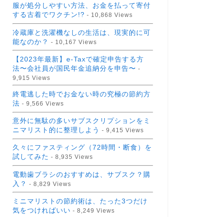
服が処分しやすい方法、お金を払って寄付
する古着でワクチン!?
- 10,868 Views
冷蔵庫と洗濯機なしの生活は、現実的に可
能なのか？
- 10,167 Views
【2023年最新】e-Taxで確定申告する方
法〜会社員が国民年金追納分を申告〜
-
9,915 Views
終電逃した時でお金ない時の究極の節約方
法
- 9,566 Views
意外に無駄の多いサブスクリプションをミ
ニマリスト的に整理しよう
- 9,415 Views
久々にファスティング（72時間・断食）を
試してみた
- 8,935 Views
電動歯ブラシのおすすめは、サブスク？購
入？
- 8,829 Views
ミニマリストの節約術は、たった3つだけ
気をつければいい
- 8,249 Views