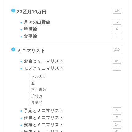
19
23区月10万円
月々の出費編
12
準備編
6
食事編
1
213
ミニマリスト
お金とミニマリスト
54
モノとミニマリスト
77
メルカリ
服
本・書類
片付け
趣味品
予定とミニマリスト
5
仕事とミニマリスト
2
実家とミニマリスト
14
思考とミニマリスト
42