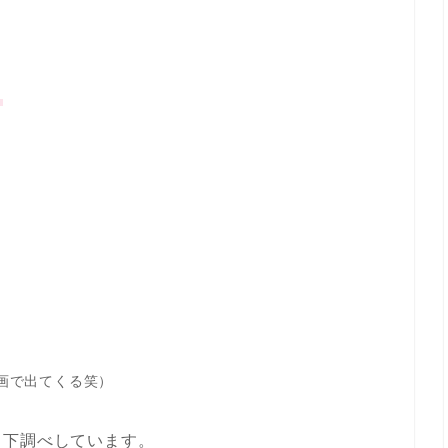
。
画で出てくる笑）
ろ下調べしています。