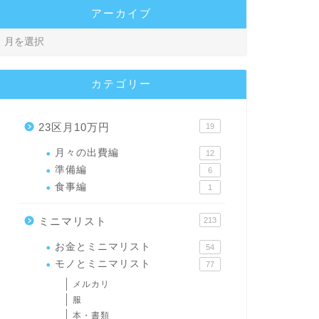
アーカイブ
カテゴリー
23区月10万円
19
月々の出費編
12
準備編
6
食事編
1
ミニマリスト
213
お金とミニマリスト
54
モノとミニマリスト
77
メルカリ
服
本・書類