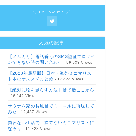
＼ Follow me ／
人気の記事
【メルカリ】電話番号のSMS認証でログイ
ンできない時の問い合わせ
- 59,933 Views
【2023年最新版】日本・海外ミニマリス
ト本のオススメまとめ
- 17,424 Views
【絶対に物を減らす方法】捨て活ここから
- 16,142 Views
サウナを家のお風呂でミニマルに再現して
みた
- 12,437 Views
買わない生活で、捨てないミニマリストに
なろう
- 11,328 Views