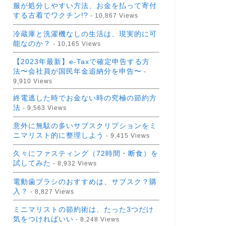
服が処分しやすい方法、お金を払って寄付
する古着でワクチン!?
- 10,867 Views
冷蔵庫と洗濯機なしの生活は、現実的に可
能なのか？
- 10,165 Views
【2023年最新】e-Taxで確定申告する方
法〜会社員が国民年金追納分を申告〜
-
9,910 Views
終電逃した時でお金ない時の究極の節約方
法
- 9,563 Views
意外に無駄の多いサブスクリプションをミ
ニマリスト的に整理しよう
- 9,415 Views
久々にファスティング（72時間・断食）を
試してみた
- 8,932 Views
電動歯ブラシのおすすめは、サブスク？購
入？
- 8,827 Views
ミニマリストの節約術は、たった3つだけ
気をつければいい
- 8,248 Views