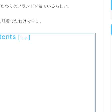
こだわりのブランドを着ているらしい。
制服着てたわけですし。
tents
[
]
hide