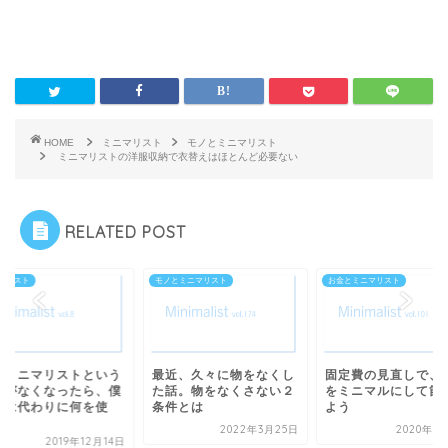
HOME
ミニマリスト
モノとミニマリスト
ミニマリストの洋服収納で衣替えはほとんど必要ない
RELATED POST
マリスト
モノとミニマリスト
お金とミニマリスト
しミニマリストという
最近、久々に物をなくし
固定費の見直しで、
葉がなくなったら、僕
た話。物をなくさない２
をミニマルにして節
ちは代わりに何を使
条件とは
よう
.
2022年3月25日
2020年1
2019年12月14日