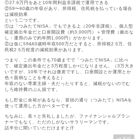
①27.6万円をあと10年間利益非課税で運用できる
②59〜60歳の年収があり、所得税、住民税を払っている場合
は減税効果
という二つです。
①は「つみたてNISA」でもできる上（20年非課税）、個人型
確定拠出年金だと口座開設費（約3,000円）＋管理費（拠出な
し・運用のみで約年間1,000円）がかかります。
②は仮に59&60歳時年収500万だとすると、所得税2.5万、住
民税2.5万程度の減税効果があります。
つまり、この条件でも70歳までで「つみたてNISA」に比べ
て、確定拠出年金だと3万程度しか+になりません。（3万大き
いですが、10年でそれは微差ですし、口座開設とか運用とか
色々面倒なことを考えると）
年収のない専業主婦・夫だったりすると、減税がないのでむ
しろ維持費のぶん損です。
もし貯金に余裕があるなら、冒頭の通り（つみたて）NISAを
使って運用した方がベターです。
ちなみに、長々と失礼しましたが、ファイナンシャルプラン
ナーでもなく、ただのしがないサラリーマンです。
話半分に聞いていただけますと汗
返信