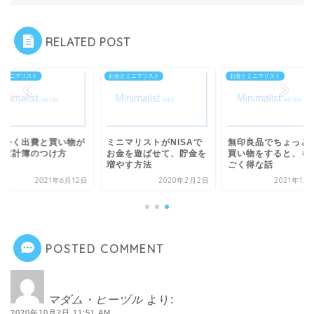
RELATED POST
とミニマリスト
お金とミニマリスト
お金とミニマリスト
にかく出費と買い物が
ミニマリストがNISAで
無印良品でちょっと
る家計簿のつけ方
お金を遊ばせて、貯金を
買い物をすると、も
増やす方法
ごく得な話
2021年6月12日
2020年2月2日
2021年12
POSTED COMMENT
マダム・ヒーヅル
より:
2020年10月2日 11:51 AM