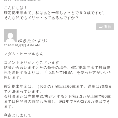
こんにちは！
確定拠出年金て、私はあと一年ちょっとで６０歳ですが、
そんな私でもメリットってあるんですか？
返信
ゆきたか
より:
2020年10月3日 4:04 AM
マダム・ヒーヅルさん
コメントありがとうございます！
結論から言いますとその条件の場合、確定拠出年金で投資信
託を運用するよりは、「つみたてNISA」を使った方がいいと
思います。
確定拠出年金は、（お金の）拠出は60歳まで、運用は70歳ま
でと決まっています。
会社員または専業主婦/夫だとすると月額2.3万が上限で60歳
まで口座開設の時間も考慮し、約1年でMAX27.6万拠出でき
ます。
利点としまして