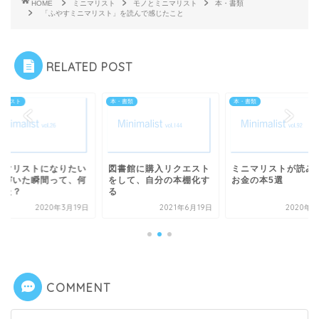
HOME
ミニマリスト
モノとミニマリスト
本・書類
「ふやすミニマリスト」を読んで感じたこと
RELATED POST
書類
本・書類
ミニマリスト
書館に購入リクエスト
ミニマリストが読みたい
ミニマリストになり
して、自分の本棚化す
お金の本5選
と気づいた瞬間って
だった？
2021年6月19日
2020年9月5日
2020年3
COMMENT