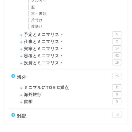
メルカリ
服
本・書類
片付け
趣味品
予定とミニマリスト
5
仕事とミニマリスト
2
実家とミニマリスト
14
思考とミニマリスト
42
投資とミニマリスト
19
25
海外
ミニマルにTOEIC満点
11
海外旅行
9
留学
5
12
雑記