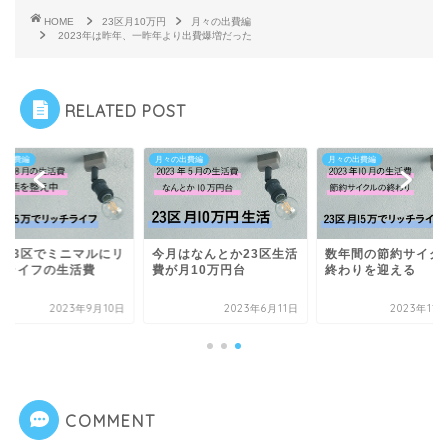
HOME
23区月10万円
月々の出費編
2023年は昨年、一昨年より出費爆増だった
RELATED POST
の出費編
月々の出費編
月々の出費編
京23区でミニマルにリ
今月はなんとか23区生活
数年間の節約サイク
チライフの生活費
費が月10万円台
終わりを迎える
2023年9月10日
2023年6月11日
2023年11
COMMENT