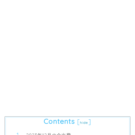
Contents
[
]
hide