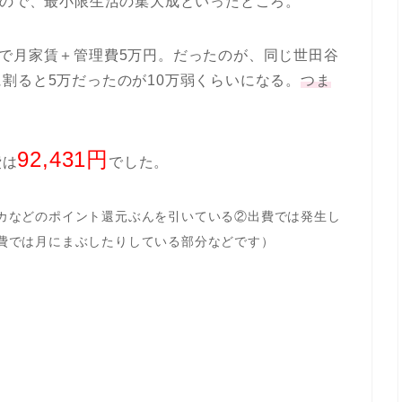
たので、最小限生活の集大成といったところ。
で月家賃＋管理費5万円。だったのが、同じ世田谷
割ると5万だったのが10万弱くらいになる。
つま
）
92,431円
費は
でした。
カなどのポイント還元ぶんを引いている②出費では発生し
費では月にまぶしたりしている部分などです）