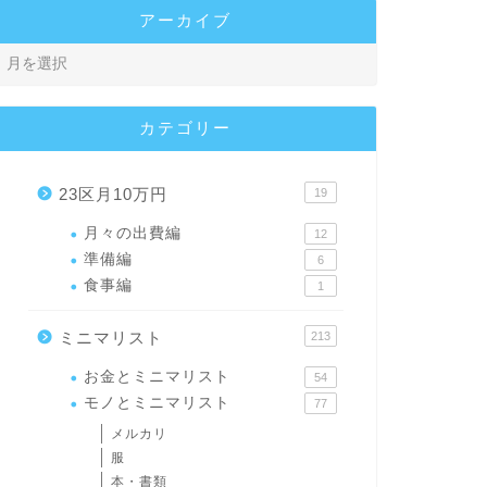
アーカイブ
カテゴリー
23区月10万円
19
月々の出費編
12
準備編
6
食事編
1
ミニマリスト
213
お金とミニマリスト
54
モノとミニマリスト
77
メルカリ
服
本・書類