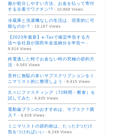
服が処分しやすい方法、お金を払って寄付
する古着でワクチン!?
- 10,868 Views
冷蔵庫と洗濯機なしの生活は、現実的に可
能なのか？
- 10,167 Views
【2023年最新】e-Taxで確定申告する方
法〜会社員が国民年金追納分を申告〜
-
9,914 Views
終電逃した時でお金ない時の究極の節約方
法
- 9,565 Views
意外に無駄の多いサブスクリプションをミ
ニマリスト的に整理しよう
- 9,415 Views
久々にファスティング（72時間・断食）を
試してみた
- 8,935 Views
電動歯ブラシのおすすめは、サブスク？購
入？
- 8,829 Views
ミニマリストの節約術は、たった3つだけ
気をつければいい
- 8,249 Views