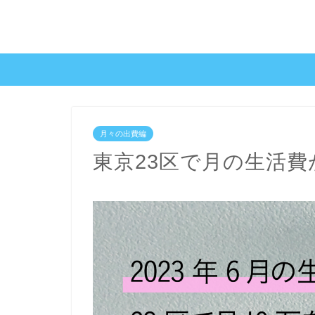
月々の出費編
東京23区で月の生活費