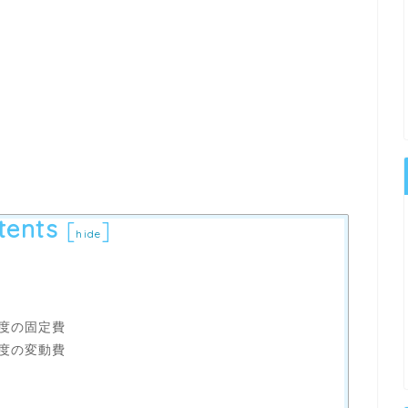
tents
[
]
hide
度の固定費
度の変動費