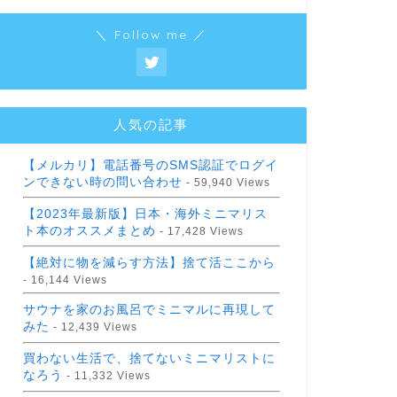
＼ Follow me ／
人気の記事
【メルカリ】電話番号のSMS認証でログイ
ンできない時の問い合わせ
- 59,940 Views
【2023年最新版】日本・海外ミニマリス
ト本のオススメまとめ
- 17,428 Views
【絶対に物を減らす方法】捨て活ここから
- 16,144 Views
サウナを家のお風呂でミニマルに再現して
みた
- 12,439 Views
買わない生活で、捨てないミニマリストに
なろう
- 11,332 Views