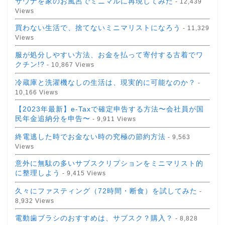
サウナを家のお風呂でミニマルに再現してみた
- 12,439
Views
買わない生活で、捨てないミニマリストになろう
- 11,329
Views
服が処分しやすい方法、お金を払って寄付する古着でワ
クチン!?
- 10,867 Views
冷蔵庫と洗濯機なしの生活は、現実的に可能なのか？
-
10,166 Views
【2023年最新】e-Taxで確定申告する方法〜会社員が国
民年金追納分を申告〜
- 9,911 Views
終電逃した時でお金ない時の究極の節約方法
- 9,563
Views
意外に無駄の多いサブスクリプションをミニマリスト的
に整理しよう
- 9,415 Views
久々にファスティング（72時間・断食）を試してみた
-
8,932 Views
電動歯ブラシのおすすめは、サブスク？購入？
- 8,828