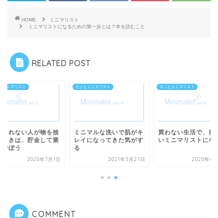
HOME
ミニマリスト
ミニマリストになるための第一歩とは？本を読むこと
RELATED POST
とミニマリスト
モノとミニマリスト
モノとミニマリスト
てられない人が物を捨
ミニマルな洗いで肌がキ
買わない生活で、捨
るときは、貯金して業
レイになってきた気がす
いミニマリストにな
を呼ぼう
る
2020年7月1日
2021年3月27日
2020年4月
COMMENT